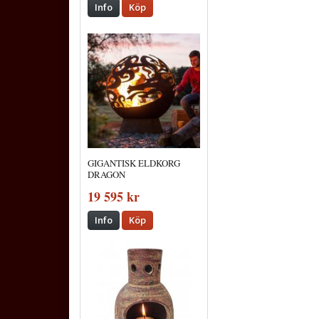
Info
Köp
GIGANTISK ELDKORG
DRAGON
19 595 kr
Info
Köp