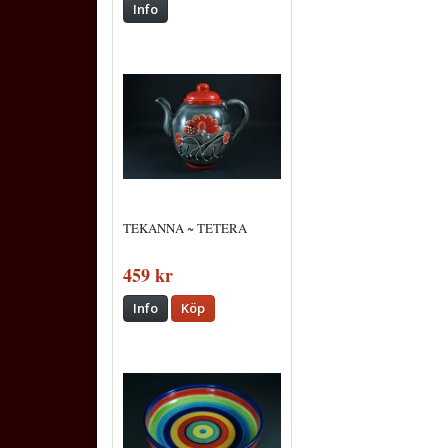
Info
TEKANNA ~ TETERA
459 kr
Info
Köp