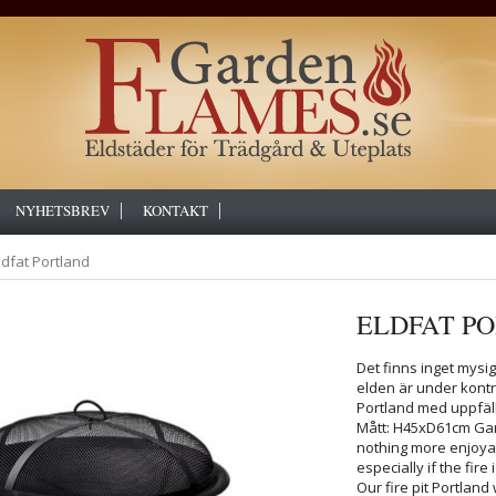
NYHETSBREV
KONTAKT
ldfat Portland
ELDFAT P
Det finns inget mysig
elden är under kontro
Portland med uppfällb
Mått: H45xD61cm Garant
nothing more enjoyabl
especially if the fir
Our fire pit Portland w