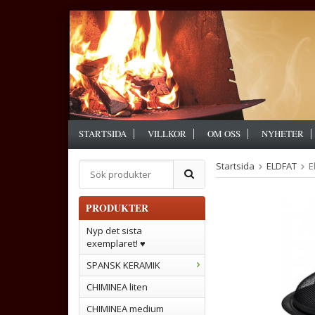
STARTSIDA
VILLKOR
OM OSS
NYHETER
Startsida
ELDFAT
E
PRODUKTER
Nyp det sista
exemplaret! ♥
SPANSK KERAMIK
CHIMINEA liten
CHIMINEA medium