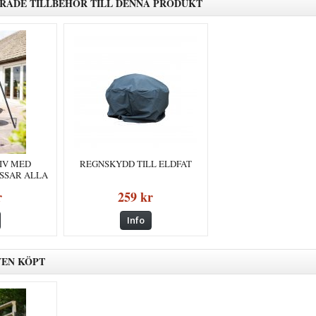
ADE TILLBEHÖR TILL DENNA PRODUKT
TIV MED
REGNSKYDD TILL ELDFAT
ASSAR ALLA
)
r
259 kr
Info
VEN KÖPT