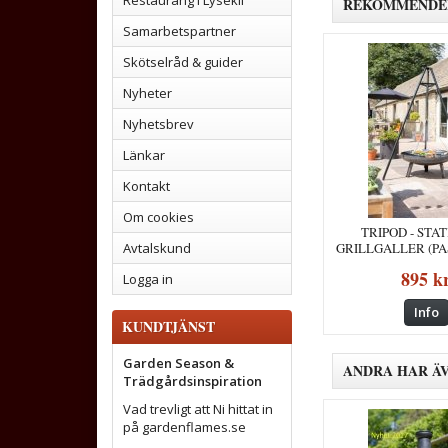
Restaurang i Lysekil
REKOMMENDER
Samarbetspartner
Skötselråd & guider
Nyheter
Nyhetsbrev
Länkar
Kontakt
Om cookies
TRIPOD - STA
GRILLGALLER (P
Avtalskund
ELDFAT
895 k
Logga in
Info
KUNDTJÄNST
Garden Season &
ANDRA HAR Ä
Trädgårdsinspiration
Vad trevligt att Ni hittat in
på gardenflames.se