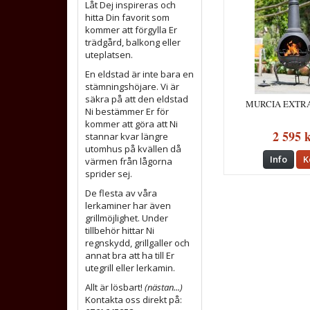
Låt Dej inspireras och
hitta Din favorit som
kommer att förgylla Er
trädgård, balkong eller
uteplatsen.
En eldstad är inte bara en
stämningshöjare. Vi är
säkra på att den eldstad
MURCIA EXTR
Ni bestämmer Er för
kommer att göra att Ni
2 595 
stannar kvar längre
utomhus på kvällen då
Info
K
värmen från lågorna
sprider sej.
De flesta av våra
lerkaminer har även
grillmöjlighet. Under
tillbehör hittar Ni
regnskydd, grillgaller och
annat bra att ha till Er
utegrill eller lerkamin.
Allt är lösbart!
(nästan...)
Kontakta oss direkt på: