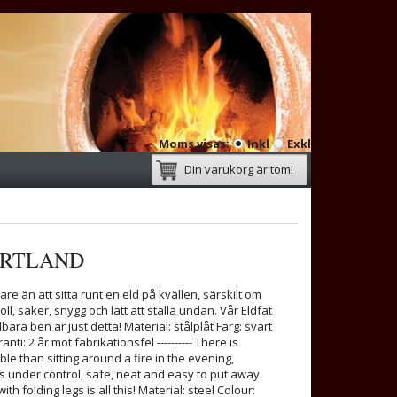
Moms visas:
Inkl
Exkl
Din varukorg är tom!
ORTLAND
are än att sitta runt en eld på kvällen, särskilt om
ll, säker, snygg och lätt att ställa undan. Vår Eldfat
ara ben är just detta! Material: stålplåt Färg: svart
i: 2 år mot fabrikationsfel ---------- There is
e than sitting around a fire in the evening,
e is under control, safe, neat and easy to put away.
ith folding legs is all this! Material: steel Colour: