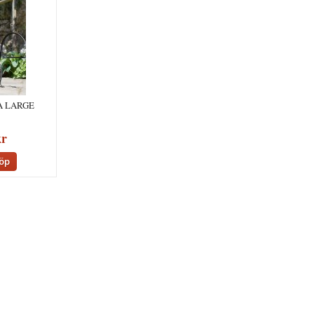
A LARGE
kr
öp