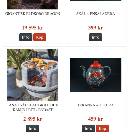
GIGANTISK ELDKORG DRAGON
SKÅL ~ ENSALADERA
19 595 kr
399 kr
Info
Köp
Info
TANA TVÅDELAD GRILL OCH
TEKANNA ~ TETERA
KAMIN I ETT - ENDAST
UPPHÄMTNING I BUTIK!
2 895 kr
459 kr
Info
Info
Köp