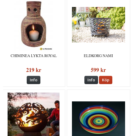
CHIMINEA LYKTA ROYAL
ELDKORG NAMI
219 kr
599 kr
Info
Info
Köp