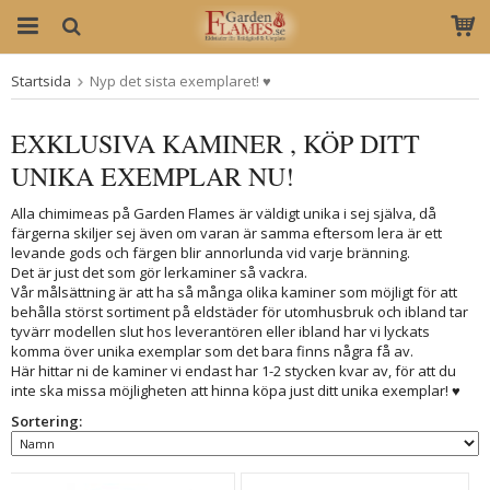
Startsida
Nyp det sista exemplaret! ♥
Produkten har blivit tillagd i varukorgen
EXKLUSIVA KAMINER , KÖP DITT
UNIKA EXEMPLAR NU!
Alla chimimeas på Garden Flames är väldigt unika i sej själva, då
färgerna skiljer sej även om varan är samma eftersom lera är ett
levande gods och färgen blir annorlunda vid varje bränning.
Det är just det som gör lerkaminer så vackra.
Vår målsättning är att ha så många olika kaminer som möjligt för att
behålla störst sortiment på eldstäder för utomhusbruk och ibland tar
tyvärr modellen slut hos leverantören eller ibland har vi lyckats
komma över unika exemplar som det bara finns några få av.
Här hittar ni de kaminer vi endast har 1-2 stycken kvar av, för att du
inte ska missa möjligheten att hinna köpa just ditt unika exemplar! ♥
Sortering: