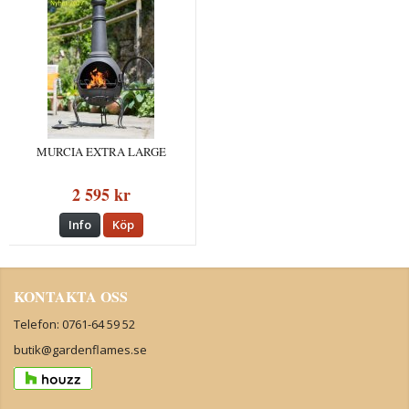
MURCIA EXTRA LARGE
2 595 kr
Info
Köp
KONTAKTA OSS
Telefon: 0761-64 59 52
butik@gardenflames.se