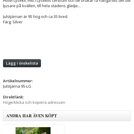
Hotel Lysekil, mitt i Lysekils centrum och de brukar få hänga tills det blir
ljusare på kvällen, till hela stadens glädje...
Julstjärnan är 95 hög och ca 35 bred.
Färg: Silver
Lägg i önskelista
Artikelnummer:
Julstjärna 95-LG
Direktlänk:
Högerklicka och kopiera adressen
ANDRA HAR ÄVEN KÖPT