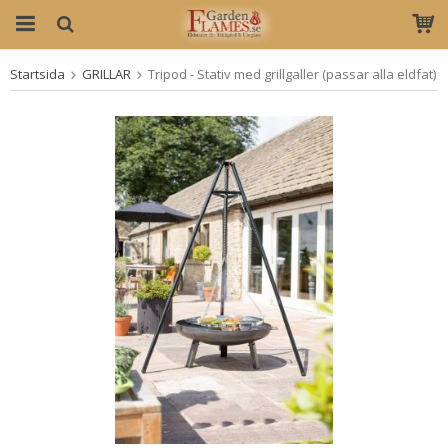
Startsida
GRILLAR
Tripod - Stativ med grillgaller (passar alla eldfat)
Produkten har blivit tillagd i varukorgen