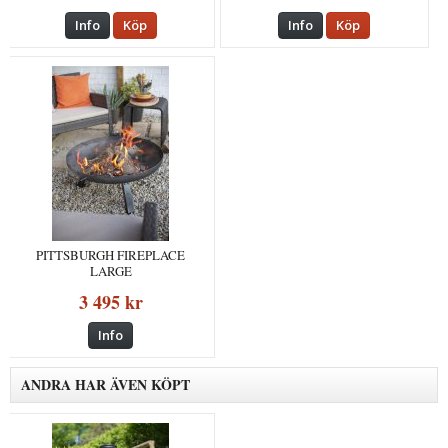
Info
Köp
Info
Köp
PITTSBURGH FIREPLACE
LARGE
3 495 kr
Info
ANDRA HAR ÄVEN KÖPT