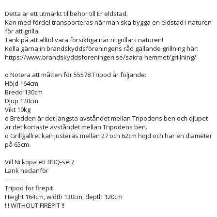
Detta är ett utmärkt tillbehör till Er eldstad.
Kan med fördel transporteras när man ska bygga en eldstad i naturen
för att grilla.
Tänk på att alltid vara försiktiga när ni grillar i naturen!
Kolla gärna in brandskyddsföreningens råd gällande grillning här:
https://www.brandskyddsforeningen.se/sakra-hemmet/grillning/'
o Notera att måtten för 55578 Tripod är följande:
Höjd 164cm
Bredd 130cm
Djup 120cm
Vikt 10kg
o Bredden är det längsta avståndet mellan Tripodens ben och djupet
är det kortaste avståndet mellan Tripodens ben.
o Grillgallret kan justeras mellan 27 och 62cm höjd och har en diameter
på 65cm.
Vill Ni köpa ett BBQ-set?
Länk nedanför
----------
Tripod for firepit
Height 164cm, width 130cm, depth 120cm
!!! WITHOUT FIREPIT !!