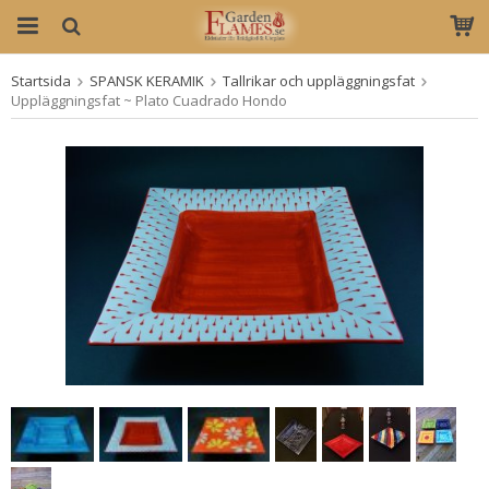
Startsida
SPANSK KERAMIK
Tallrikar och uppläggningsfat
Produkten har blivit tillagd i varukorgen
Uppläggningsfat ~ Plato Cuadrado Hondo