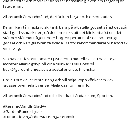
Alla mönster och modeller finns för beställning, även om färger ej är
listade här.
All keramik är handmålad, därför kan färger och dekor variera.
Keramiken tål maskindisk, tänk bara på att ställa godset så att det står
stadigt i diskmaskinen, då det finns risk att det blir kantstött om det
står och slår mot något under hög temperatur. Blir det spänning i
godset och kan glasyren ta skada. Därför rekommenderar vi handdisk
om möjligt.
Saknas ditt favoritmönster i just denna modell? Vill du ha ett eget
mönster eller logotyp på dina tallrikar? Maila oss på
butik@gardenflames.se så beställer vi det Ni önskar.
Har du butik eller restaurang och vill sälja/köpa vår keramik? Vi
grossar över hela Sverige! Maila oss för mer info.
All keramik är handmålad och tillverkas i Andalusien, Spanien.
#KeramikManBlirGladAv
#GardenFlamesILysekil
#LunaCafeVingårdRestaurang&Keramik