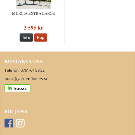
MURCIA EXTRA LARGE
2 595 kr
Info
Köp
KONTAKTA OSS
Telefon: 0761-64 59 52
butik@gardenflames.se
FÖLJ OSS