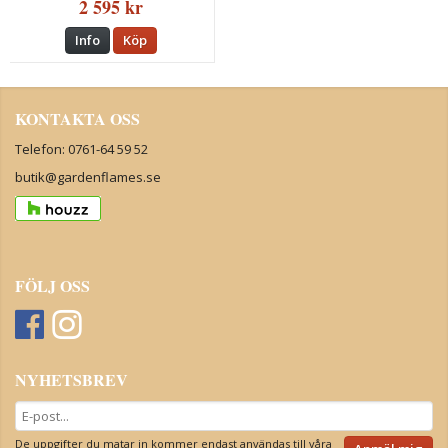
2 595 kr
Info
Köp
KONTAKTA OSS
Telefon: 0761-64 59 52
butik@gardenflames.se
FÖLJ OSS
NYHETSBREV
De uppgifter du matar in kommer endast användas till våra