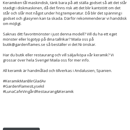
Keramiken tål maskindisk, tänk bara på att ställa godset så att det står
stadigt i diskmaskinen, då det finns risk att det blir kantstött om det
står och slår mot något under hög temperatur. Då blir det spänning i
godset och glasyren kan ta skada. Därför rekommenderar vi handdisk
om möjligt.
Saknas ditt favoritmönster i just denna modell? Vill du ha ett eget
mönster eller logotyp på dina tallrikar? Maila oss på
butik@gardenflames.se så beställer vi det Ni önskar.
Har du butik eller restaurang och vill sälja/köpa vår keramik? Vi
grossar över hela Sverige! Maila oss för mer info.
All keramik är handmålad och tillverkas i Andalusien, Spanien.
#KeramikManBlirGladAv
#GardenFlamesILysekil
#LunaCafeVingårdRestaurang&Keramik