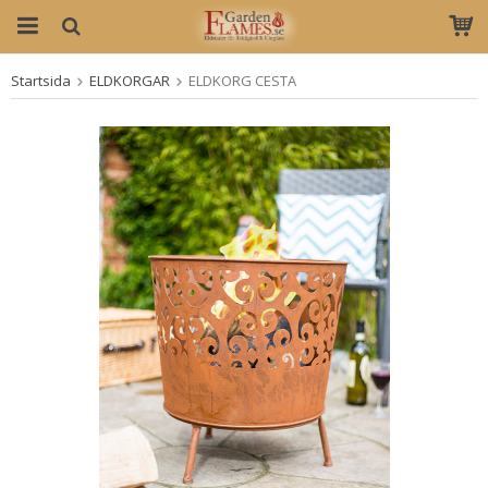
Startsida
ELDKORGAR
ELDKORG CESTA
Produkten har blivit tillagd i varukorgen