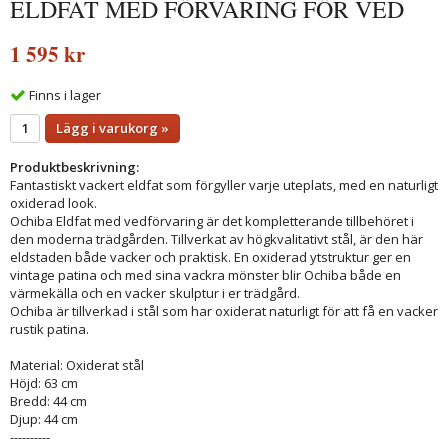
ELDFAT MED FÖRVARING FÖR VED
1 595 kr
Finns i lager
Lägg i varukorg »
Produktbeskrivning:
Fantastiskt vackert eldfat som förgyller varje uteplats, med en naturligt
oxiderad look.
Ochiba Eldfat med vedförvaring är det kompletterande tillbehöret i
den moderna trädgården. Tillverkat av högkvalitativt stål, är den här
eldstaden både vacker och praktisk. En oxiderad ytstruktur ger en
vintage patina och med sina vackra mönster blir Ochiba både en
värmekälla och en vacker skulptur i er trädgård.
Ochiba är tillverkad i stål som har oxiderat naturligt för att få en vacker
rustik patina.
Material: Oxiderat stål
Höjd: 63 cm
Bredd: 44 cm
Djup: 44 cm
----------