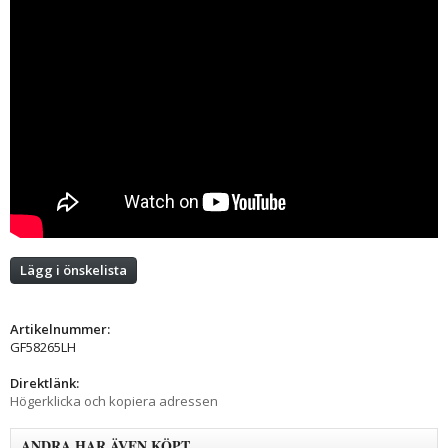
Lägg i önskelista
Artikelnummer:
GF58265LH
Direktlänk:
Högerklicka och kopiera adressen
ANDRA HAR ÄVEN KÖPT