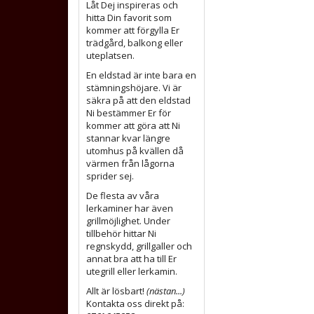
Låt Dej inspireras och
hitta Din favorit som
kommer att förgylla Er
trädgård, balkong eller
uteplatsen.
En eldstad är inte bara en
stämningshöjare. Vi är
säkra på att den eldstad
Ni bestämmer Er för
kommer att göra att Ni
stannar kvar längre
utomhus på kvällen då
värmen från lågorna
sprider sej.
De flesta av våra
lerkaminer har även
grillmöjlighet. Under
tillbehör hittar Ni
regnskydd, grillgaller och
annat bra att ha till Er
utegrill eller lerkamin.
Allt är lösbart!
(nästan...)
Kontakta oss direkt på: