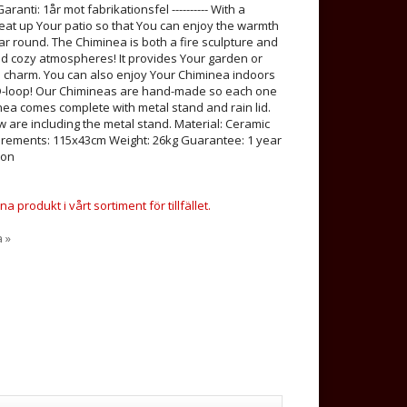
ranti: 1år mot fabrikationsfel ---------- With a
at up Your patio so that You can enjoy the warmth
ar round. The Chiminea is both a fire sculpture and
d cozy atmospheres! It provides Your garden or
d charm. You can also enjoy Your Chiminea indoors
ED-loop! Our Chimineas are hand-made so each one
nea comes complete with metal stand and rain lid.
re including the metal stand. Material: Ceramic
rements: 115x43cm Weight: 26kg Guarantee: 1 year
ion
a produkt i vårt sortiment för tillfället.
a »