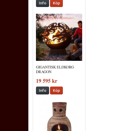
Info
Köp
GIGANTISK ELDKORG
DRAGON
19 595 kr
Info
Köp