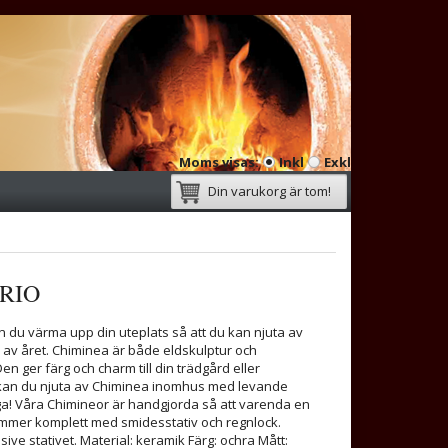
Moms visas:
Inkl
Exkl
Din varukorg är tom!
RIO
du värma upp din uteplats så att du kan njuta av
 av året. Chiminea är både eldskulptur och
n ger färg och charm till din trädgård eller
t kan du njuta av Chiminea inomhus med levande
inga! Våra Chimineor är handgjorda så att varenda en
ommer komplett med smidesstativ och regnlock.
sive stativet. Material: keramik Färg: ochra Mått: