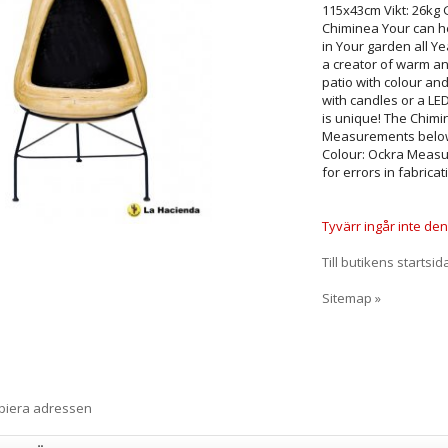
115x43cm Vikt: 26kg Ga
Chiminea Your can he
in Your garden all Ye
a creator of warm an
patio with colour an
with candles or a L
is unique! The Chimi
Measurements below a
Colour: Ockra Measu
for errors in fabricat
Tyvärr ingår inte denn
Till butikens startsid
Sitemap »
opiera adressen