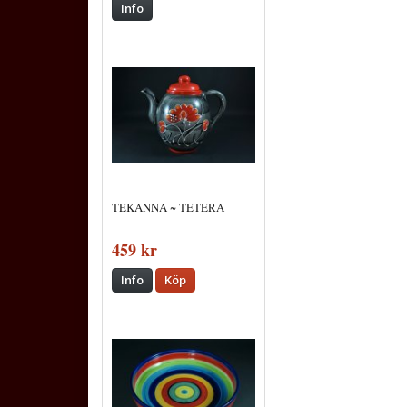
Info
TEKANNA ~ TETERA
459 kr
Info
Köp