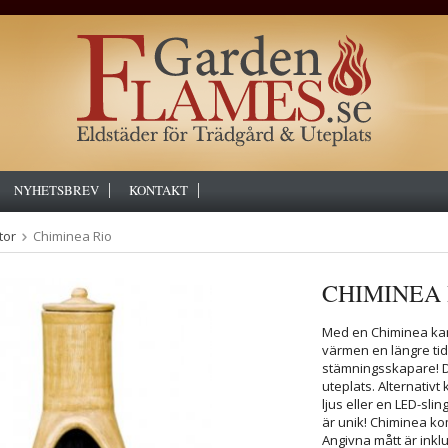
NYHETSBREV
KONTAKT
tor
Chiminea Rio
CHIMINEA 
Med en Chiminea kan 
värmen en längre tid
stämningsskapare! De
uteplats. Alternativ
ljus eller en LED-sl
är unik! Chiminea k
Angivna mått är inklu