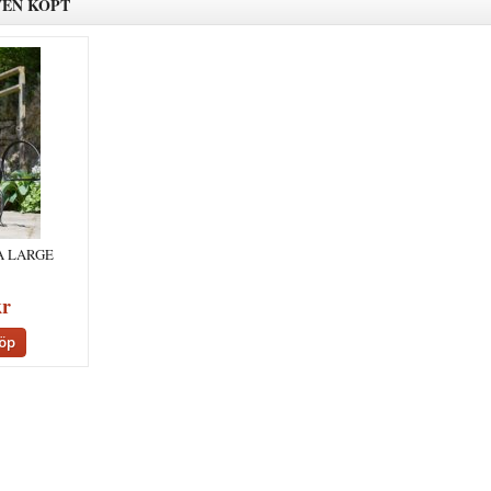
VEN KÖPT
A LARGE
kr
öp