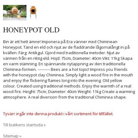
HONEYPOT OLD
Bin är ett hett ämne! Imponera på Era vänner med Chiminean
Honeypot. Tänd en eld och njut av de fladdrande lågornalångt in på
kvällen. Färg: Antikgul. Gjord med traditionella metoder. Njut av
värmen från en riktig eld. Höjd: 75cm, Diameter: 40cm Vikt: 11kg Skapa
en varm stämning. En spännande nytappning av den traditionella
Chiminea-formen. ---------- Bees are a hot topic! Impress you friends
with the honeypot clay Chiminea. Simply light a wood fire in the mouth
and enjoy the flickering flames long into the evening. Old yellow
colour. Created using traditional methods. Enjoy the warmth of a real
wood fire. Height: 75cm, Diameter: 40cm Weight: 11kg Create a warming
atmosphere. A real diversion from the traditional Chiminea shape.
Tyvärr ingår inte denna produkt i vårt sortiment för tillfället.
Till butikens startsida »
Sitemap »