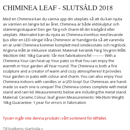
CHIMINEA LEAF - SLUTSÅLD 2018
Med en Chiminea kan du värma upp din uteplats så att du kan njuta
av värmen en längre tid av året. Chiminea är både eldskulptur och
stämningsskapare! Den ger färg och charm till din trädgård eller
uteplats. Alternativt kan du njuta av Chiminea inomhus med levande
ljus eller en LED-slinga! Våra Chimineor är handgjorda så att varenda
en är unik! Chiminea kommer komplett med smidesstativ och regnlock.
Angivna mått är inklusive stativet. Material: keramik Färg: lövgrön Mått:
94x36cm Vikt: 16kg Garanti: 1år mot fabrikationsfel ---------- With a
Chiminea Your can heat up Your patio so that You can enjoy the
warmth in Your garden all Year round. The Chiminea is both a fire
sculpture and a creator of warm and cozy atmospheres! It provides
Your garden or patio with colour and charm. You can also enjoy Your
Chiminea indoors with candles or a LED-loop! Our Chimineas are hand-
made so each one is unique! The Chiminea comes complete with metal
stand and rain lid. Measurements below are including the metal stand.
Material: Ceramic Colour: leaf green Measurements: 94x36cm Weight:
16kg Guarantee: 1 year for errors in fabrication
Tyvärr ingår inte denna produkt i vårt sortiment för tillfället.
Till butikens startsida »