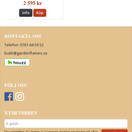
2 595 kr
Info
Köp
KONTAKTA OSS
Telefon: 0761-64 59 52
butik@gardenflames.se
FÖLJ OSS
NYHETSBREV
De uppgifter du matar in kommer endast användas till våra